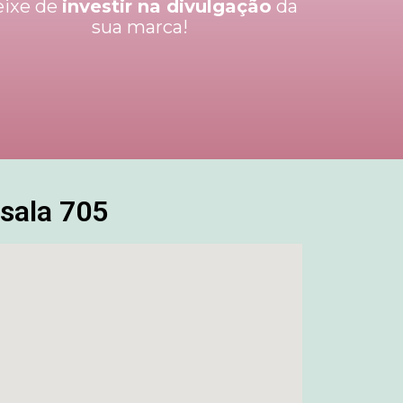
eixe de
investir na divulgação
da
sua marca!
sala 705