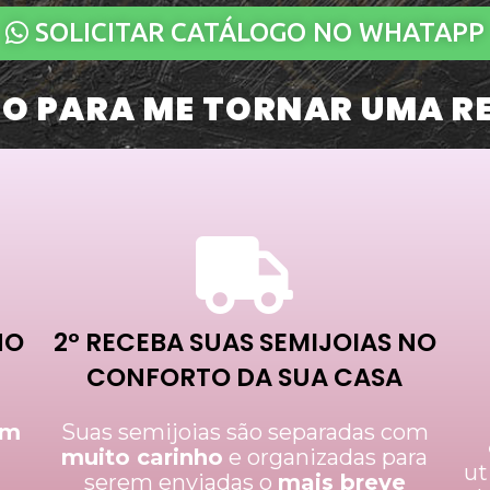
SOLICITAR CATÁLOGO NO WHATAPP
O PARA ME TORNAR UMA R
NO
2º RECEBA SUAS SEMIJOIAS NO
CONFORTO DA SUA CASA
om
Suas semijoias são separadas com
muito carinho
e organizadas para
ut
serem enviadas o
mais breve