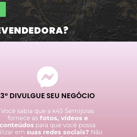
EVENDEDORA?
3º DIVULGUE SEU NEGÓCIO
Você sabia que a k45 Semijoias
fornece as
fotos, vídeos e
conteúdos
para que você possa
ilizar em
suas redes sociais?
Não