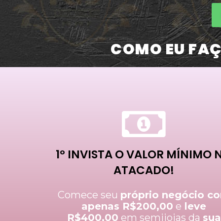
COMO EU FAÇ
1º INVISTA O VALOR MÍNIMO 
ATACADO!
Comece seu
próprio negócio c
apenas R$200,00
e
leve
R$400,00
em semijoias da
sua