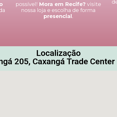
d
no
possível!
Mora em Recife?
visite
da
nossa loja e escolha de forma
o
presencial
.
Localização
ngá 205, Caxangá Trade Center 